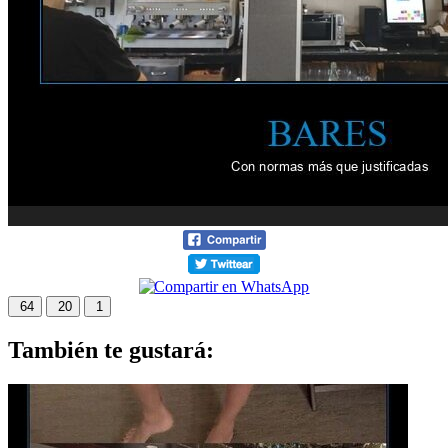
64
20
1
También te gustará: