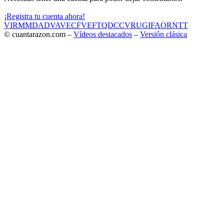
¡Registra tu cuenta ahora!
VIR
MMD
ADV
AVE
CF
VEF
TQD
CC
VRU
GIF
AOR
NTT
© cuantarazon.com –
Vídeos destacados
–
Versión clásica