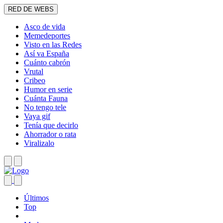
RED DE WEBS
Asco de vida
Memedeportes
Visto en las Redes
Así va España
Cuánto cabrón
Vrutal
Cribeo
Humor en serie
Cuánta Fauna
No tengo tele
Vaya gif
Tenía que decirlo
Ahorrador o rata
Viralizalo
Últimos
Top