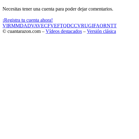
Necesitas tener una cuenta para poder dejar comentarios.
¡Registra tu cuenta ahora!
VIR
MMD
ADV
AVE
CF
VEF
TQD
CC
VRU
GIF
AOR
NTT
© cuantarazon.com –
Vídeos destacados
–
Versión clásica