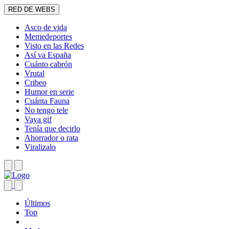
RED DE WEBS
Asco de vida
Memedeportes
Visto en las Redes
Así va España
Cuánto cabrón
Vrutal
Cribeo
Humor en serie
Cuánta Fauna
No tengo tele
Vaya gif
Tenía que decirlo
Ahorrador o rata
Viralizalo
Últimos
Top