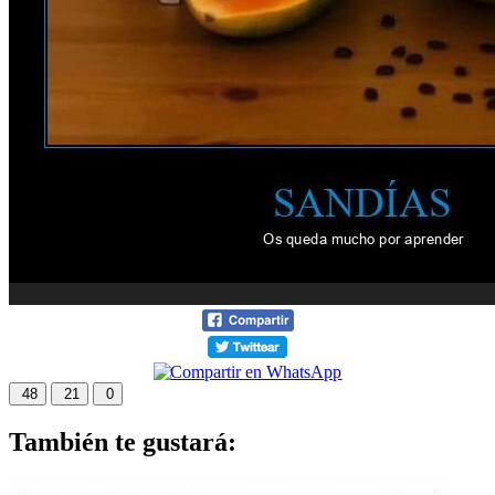
48
21
0
También te gustará: