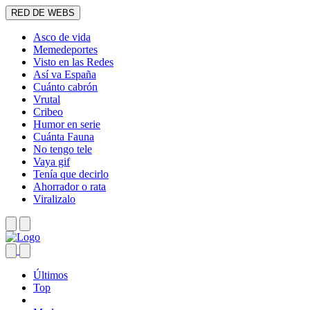
RED DE WEBS
Asco de vida
Memedeportes
Visto en las Redes
Así va España
Cuánto cabrón
Vrutal
Cribeo
Humor en serie
Cuánta Fauna
No tengo tele
Vaya gif
Tenía que decirlo
Ahorrador o rata
Viralizalo
Últimos
Top