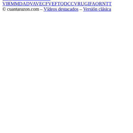
VIR
MMD
ADV
AVE
CF
VEF
TQD
CC
VRU
GIF
AOR
NTT
© cuantarazon.com –
Vídeos destacados
–
Versión clásica