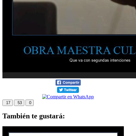
17
53
0
También te gustará: