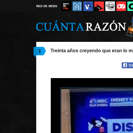
RED DE WEBS
Treinta años creyendo que eran lo 
1