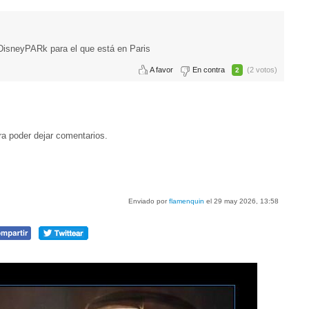
DisneyPARk para el que está en Paris
A favor
En contra
(2 votos)
2
a poder dejar comentarios.
Enviado por
flamenquin
el 29 may 2026, 13:58