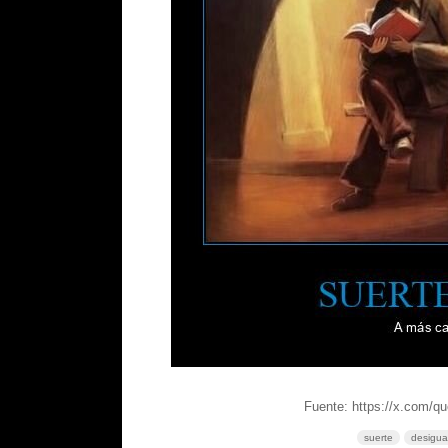
Fuente: https://x.com/q
suerte
desigua