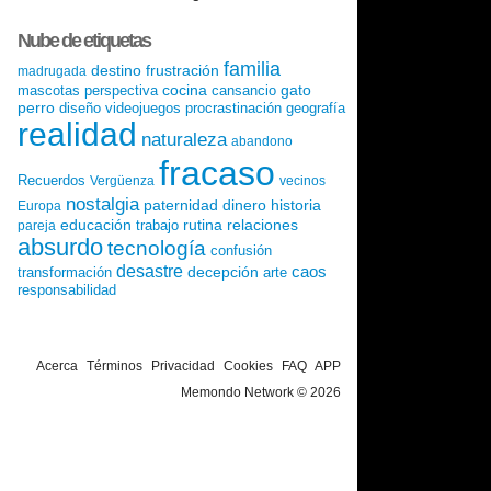
Nube de etiquetas
familia
destino
frustración
madrugada
cocina
gato
mascotas
perspectiva
cansancio
perro
diseño
videojuegos
procrastinación
geografía
realidad
naturaleza
abandono
fracaso
Recuerdos
Vergüenza
vecinos
nostalgia
paternidad
dinero
historia
Europa
educación
rutina
relaciones
trabajo
pareja
absurdo
tecnología
confusión
desastre
caos
decepción
transformación
arte
responsabilidad
Acerca
Términos
Privacidad
Cookies
FAQ
APP
Memondo Network © 2026