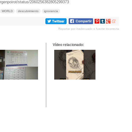
Argenpoirot/status/2060256382805299373
WORLD
descubrimiento
ignorancia
Compartir
Compartir
Compartir
Compartir
en
en
en
en
Reportar por inadecuado o fuente incorrecta
Pinterest
tumblr
Google+
meneame
Vídeo relacionado: