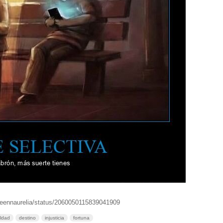
ueennaurelia/status/2060050115839041909
ldad
destino
injusticia
fortuna