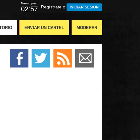
Nuevo post
Regístrate
o
02:55
INICIAR SESIÓN
TORIO
ENVIAR UN CARTEL
MODERAR