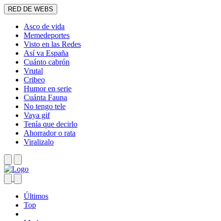
RED DE WEBS
Asco de vida
Memedeportes
Visto en las Redes
Así va España
Cuánto cabrón
Vrutal
Cribeo
Humor en serie
Cuánta Fauna
No tengo tele
Vaya gif
Tenía que decirlo
Ahorrador o rata
Viralizalo
Últimos
Top