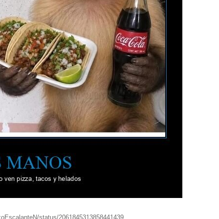
rkoEscalanteN/status/2061845313858441439