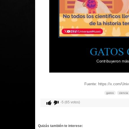
Fuente: https://x.com/Un
gatos
ciencia
-5 (65 votos)
Quizás también te interese: