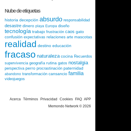
Nube de etiquetas
absurdo
historia
decepción
responsabilidad
desastre
dinero
diseño
playa
Europa
tecnología
caos
trabajo
gato
frustración
confusión
relaciones
mascotas
expectativas
arte
realidad
destino
educación
fracaso
naturaleza
cocina
Recuerdos
nostalgia
rutina
supervivencia
geografía
gatos
perro
paternidad
perspectiva
procrastinación
familia
cansancio
transformación
abandono
videojuegos
Acerca
Términos
Privacidad
Cookies
FAQ
APP
Memondo Network © 2026