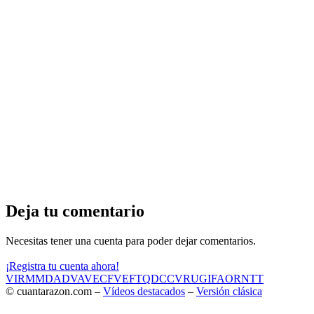
Deja tu comentario
Necesitas tener una cuenta para poder dejar comentarios.
¡Registra tu cuenta ahora!
VIR
MMD
ADV
AVE
CF
VEF
TQD
CC
VRU
GIF
AOR
NTT
© cuantarazon.com –
Vídeos destacados
–
Versión clásica