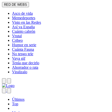
RED DE WEBS
Asco de vida
Memedeportes
Visto en las Redes
Así va España
Cuánto cabrón
Vrutal
Cribeo
Humor en serie
Cuánta Fauna
No tengo tele
Vaya gif
Tenía que decirlo
Ahorrador o rata
Viralizalo
Últimos
Top