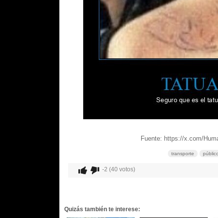
Fuente: https://x.com/Hu
transporte
públic
-2 (40 votos)
Quizás también te interese: