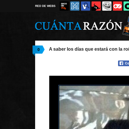
RED DE WEBS
A saber los días que estará con la r
0