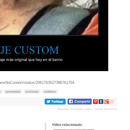
mansNoContext/status/2061763527396761754
o
proximidad
incómodo
cotidiano
Compartir
Compartir
Compartir
Compartir
en
en
en
en
Reportar por inadecuado o fuente incorrecta
Pinterest
tumblr
Google+
meneame
Vídeo relacionado: