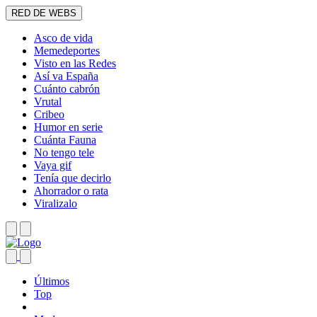
RED DE WEBS
Asco de vida
Memedeportes
Visto en las Redes
Así va España
Cuánto cabrón
Vrutal
Cribeo
Humor en serie
Cuánta Fauna
No tengo tele
Vaya gif
Tenía que decirlo
Ahorrador o rata
Viralizalo
Últimos
Top