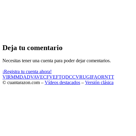
Deja tu comentario
Necesitas tener una cuenta para poder dejar comentarios.
¡Registra tu cuenta ahora!
VIR
MMD
ADV
AVE
CF
VEF
TQD
CC
VRU
GIF
AOR
NTT
© cuantarazon.com –
Vídeos destacados
–
Versión clásica