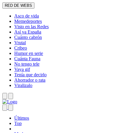
RED DE WEBS
Asco de vida
Memedeportes
Visto en las Redes
Así va España
Cuánto cabrón
Vrutal
Cribeo
Humor en serie
Cuánta Fauna
No tengo tele
Vaya gif
Tenía que decirlo
Ahorrador o rata
Viralizalo
Últimos
Top