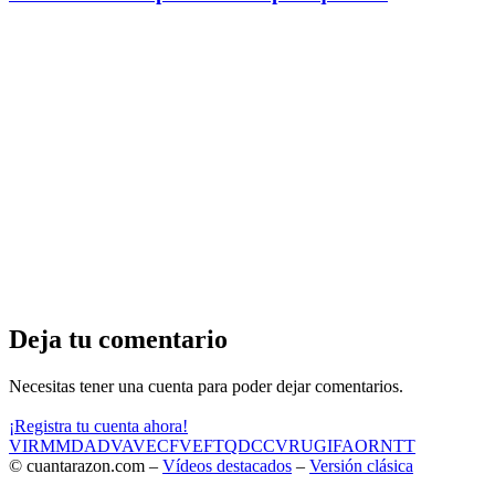
Deja tu comentario
Necesitas tener una cuenta para poder dejar comentarios.
¡Registra tu cuenta ahora!
VIR
MMD
ADV
AVE
CF
VEF
TQD
CC
VRU
GIF
AOR
NTT
© cuantarazon.com –
Vídeos destacados
–
Versión clásica