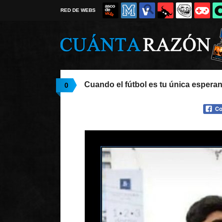
RED DE WEBS
Cuando el fútbol es tu única espera
0