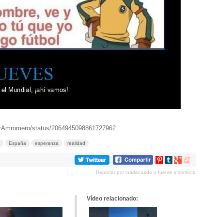
MrAmromero/status/2064945098861727962
España
esperanza
realidad
Compartir
Compartir
Compartir
Compartir
en
en
en
en
Reportar por inadecuado o fuente incorrecta
Pinterest
tumblr
Google+
meneame
Vídeo relacionado: