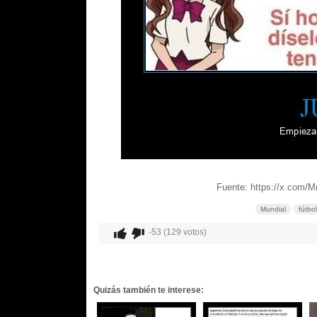
Fuente: https://x.com/
Mundial
fútbol
-53 (129 votos)
Quizás también te interese: