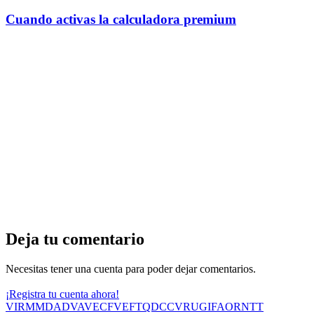
Cuando activas la calculadora premium
Deja tu comentario
Necesitas tener una cuenta para poder dejar comentarios.
¡Registra tu cuenta ahora!
VIR
MMD
ADV
AVE
CF
VEF
TQD
CC
VRU
GIF
AOR
NTT