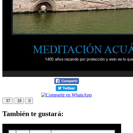
37
19
0
También te gustará: