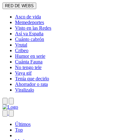
RED DE WEBS
Asco de vida
Memedeportes
Visto en las Redes
Así va España
Cuánto cabrón
Vrutal
Cribeo
Humor en serie
Cuánta Fauna
No tengo tele
Vaya gif
Tenía que decirlo
Ahorrador o rata
Viralizalo
Últimos
Top