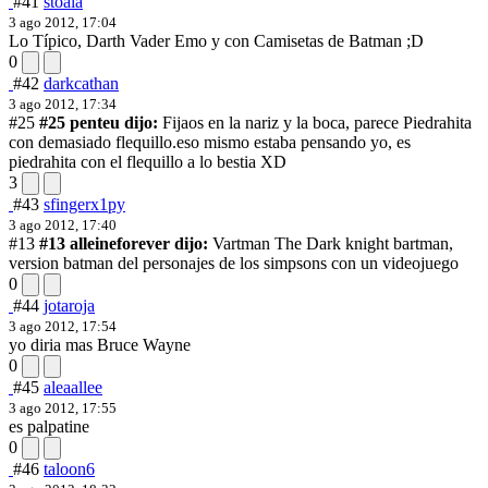
#41
stoala
3 ago 2012, 17:04
Lo Típico, Darth Vader Emo y con Camisetas de Batman ;D
0
#42
darkcathan
3 ago 2012, 17:34
#25
#25 penteu dijo:
Fijaos en la nariz y la boca, parece Piedrahita
con demasiado flequillo.
eso mismo estaba pensando yo, es
piedrahita con el flequillo a lo bestia XD
3
#43
sfingerx1py
3 ago 2012, 17:40
#13
#13 alleineforever dijo:
Vartman The Dark knight
bartman,
version batman del personajes de los simpsons con un videojuego
0
#44
jotaroja
3 ago 2012, 17:54
yo diria mas Bruce Wayne
0
#45
aleaallee
3 ago 2012, 17:55
es palpatine
0
#46
taloon6