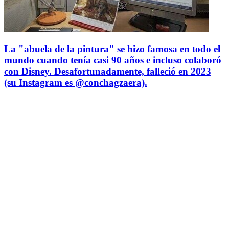
La "abuela de la pintura" se hizo famosa en todo el
mundo cuando tenía casi 90 años e incluso colaboró
con Disney. Desafortunadamente, falleció en 2023
(su Instagram es @conchagzaera).