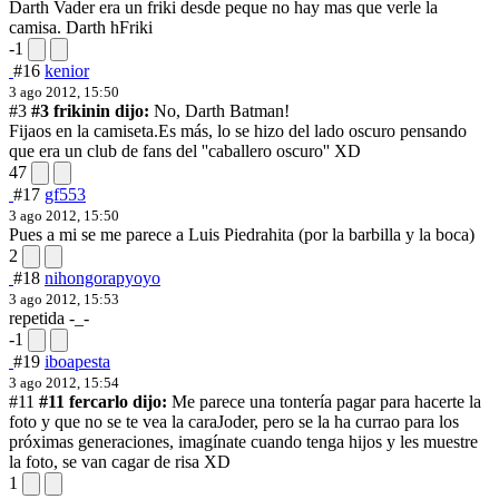
Darth Vader era un friki desde peque no hay mas que verle la
camisa. Darth hFriki
-1
#16
kenior
3 ago 2012, 15:50
#3
#3 frikinin dijo:
No, Darth Batman!
Fijaos en la camiseta.
Es más, lo se hizo del lado oscuro pensando
que era un club de fans del ''caballero oscuro'' XD
47
#17
gf553
3 ago 2012, 15:50
Pues a mi se me parece a Luis Piedrahita (por la barbilla y la boca)
2
#18
nihongorapyoyo
3 ago 2012, 15:53
repetida -_-
-1
#19
iboapesta
3 ago 2012, 15:54
#11
#11 fercarlo dijo:
Me parece una tontería pagar para hacerte la
foto y que no se te vea la cara
Joder, pero se la ha currao para los
próximas generaciones, imagínate cuando tenga hijos y les muestre
la foto, se van cagar de risa XD
1