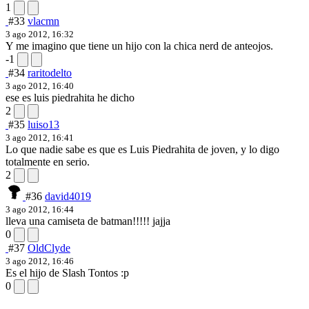
1
#33
vlacmn
3 ago 2012, 16:32
Y me imagino que tiene un hijo con la chica nerd de anteojos.
-1
#34
raritodelto
3 ago 2012, 16:40
ese es luis piedrahita he dicho
2
#35
luiso13
3 ago 2012, 16:41
Lo que nadie sabe es que es Luis Piedrahita de joven, y lo digo
totalmente en serio.
2
#36
david4019
3 ago 2012, 16:44
lleva una camiseta de batman!!!!! jajja
0
#37
OldClyde
3 ago 2012, 16:46
Es el hijo de Slash Tontos :p
0