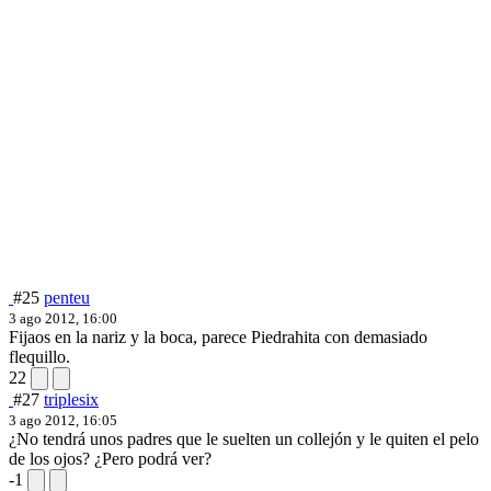
#25
penteu
3 ago 2012, 16:00
Fijaos en la nariz y la boca, parece Piedrahita con demasiado
flequillo.
22
#27
triplesix
3 ago 2012, 16:05
¿No tendrá unos padres que le suelten un collejón y le quiten el pelo
de los ojos? ¿Pero podrá ver?
-1