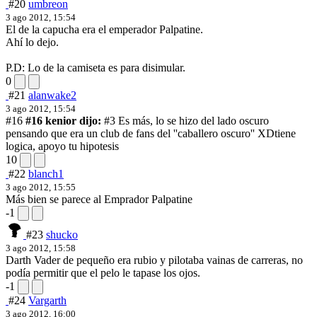
#20
umbreon
3 ago 2012, 15:54
El de la capucha era el emperador Palpatine.
Ahí lo dejo.
P.D: Lo de la camiseta es para disimular.
0
#21
alanwake2
3 ago 2012, 15:54
#16
#16 kenior dijo:
#3 Es más, lo se hizo del lado oscuro
pensando que era un club de fans del ''caballero oscuro'' XD
tiene
logica, apoyo tu hipotesis
10
#22
blanch1
3 ago 2012, 15:55
Más bien se parece al Emprador Palpatine
-1
#23
shucko
3 ago 2012, 15:58
Darth Vader de pequeño era rubio y pilotaba vainas de carreras, no
podía permitir que el pelo le tapase los ojos.
-1
#24
Vargarth
3 ago 2012, 16:00