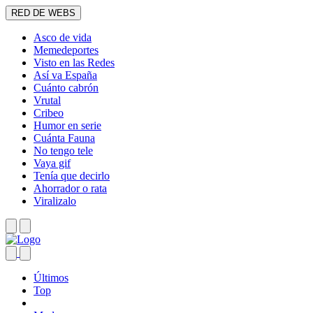
RED DE WEBS
Asco de vida
Memedeportes
Visto en las Redes
Así va España
Cuánto cabrón
Vrutal
Cribeo
Humor en serie
Cuánta Fauna
No tengo tele
Vaya gif
Tenía que decirlo
Ahorrador o rata
Viralizalo
Últimos
Top