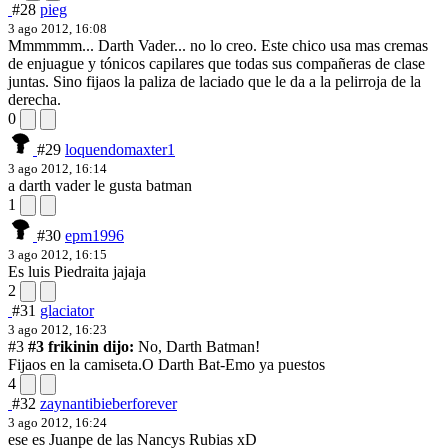
#28
pieg
3 ago 2012, 16:08
Mmmmmm... Darth Vader... no lo creo. Este chico usa mas cremas
de enjuague y tónicos capilares que todas sus compañeras de clase
juntas. Sino fijaos la paliza de laciado que le da a la pelirroja de la
derecha.
0
#29
loquendomaxter1
3 ago 2012, 16:14
a darth vader le gusta batman
1
#30
epm1996
3 ago 2012, 16:15
Es luis Piedraita jajaja
2
#31
glaciator
3 ago 2012, 16:23
#3
#3 frikinin dijo:
No, Darth Batman!
Fijaos en la camiseta.
O Darth Bat-Emo ya puestos
4
#32
zaynantibieberforever
3 ago 2012, 16:24
ese es Juanpe de las Nancys Rubias xD