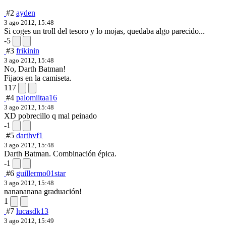
#2
ayden
3 ago 2012, 15:48
Si coges un troll del tesoro y lo mojas, quedaba algo parecido...
-5
#3
frikinin
3 ago 2012, 15:48
No, Darth Batman!
Fijaos en la camiseta.
117
#4
palomiitaa16
3 ago 2012, 15:48
XD pobrecillo q mal peinado
-1
#5
darthvf1
3 ago 2012, 15:48
Darth Batman. Combinación épica.
-1
#6
guillermo01star
3 ago 2012, 15:48
nanananana graduación!
1
#7
lucasdk13
3 ago 2012, 15:49