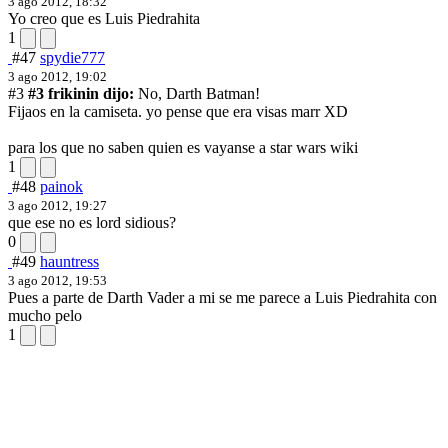
3 ago 2012, 18:32
Yo creo que es Luis Piedrahita
1
#47
spydie777
3 ago 2012, 19:02
#3
#3 frikinin dijo:
No, Darth Batman!
Fijaos en la camiseta.
yo pense que era visas marr XD
para los que no saben quien es vayanse a star wars wiki
1
#48
painok
3 ago 2012, 19:27
que ese no es lord sidious?
0
#49
hauntress
3 ago 2012, 19:53
Pues a parte de Darth Vader a mi se me parece a Luis Piedrahita con
mucho pelo
1