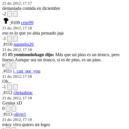
21 dic 2012, 17:17
demasiada comida en diciembre
-2
#109
crisr99
21 dic 2012, 17:18
eso es lo que yo abia pensado jaja
-1
#110
nangelss26
21 dic 2012, 17:18
#5
#5 yomismolohago dijo:
Más que un pino es un tronco, pero
bueno.
Aunque sea un tronco, si es de pino, es un pino.
0
#111
i_can_see_you
21 dic 2012, 17:18
Oh...
-1
#112
chetaahmc
21 dic 2012, 17:19
Genius xD
0
#113
oliver1
21 dic 2012, 17:19
estoy vivo quiero mi logro