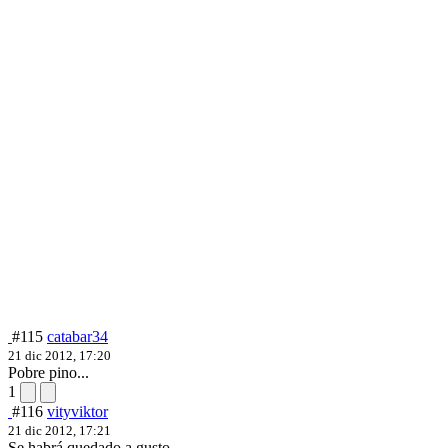
#115
catabar34
21 dic 2012, 17:20
Pobre pino...
1
#116
vityviktor
21 dic 2012, 17:21
Se habrá quedado a gusto.