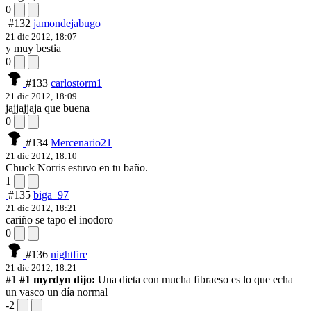
0
#132
jamondejabugo
21 dic 2012, 18:07
y muy bestia
0
#133
carlostorm1
21 dic 2012, 18:09
jajjajjaja que buena
0
#134
Mercenario21
21 dic 2012, 18:10
Chuck Norris estuvo en tu baño.
1
#135
biga_97
21 dic 2012, 18:21
cariño se tapo el inodoro
0
#136
nightfire
21 dic 2012, 18:21
#1
#1 myrdyn dijo:
Una dieta con mucha fibra
eso es lo que echa
un vasco un día normal
-2