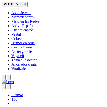
RED DE WEBS
Asco de vida
Memedeportes
Visto en las Redes
Así va España
Cuánto cabrón
Vrutal
Cribeo
Humor en serie
Cuánta Fauna
No tengo tele
Vaya gif
Tenía que decirlo
Ahorrador o rata
Viralizalo
Últimos
Top