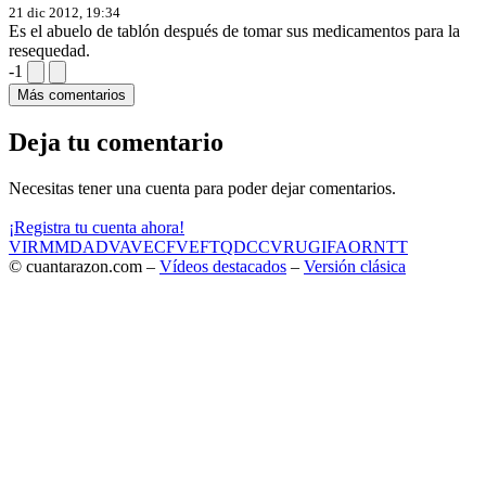
21 dic 2012, 19:34
Es el abuelo de tablón después de tomar sus medicamentos para la
resequedad.
-1
Más comentarios
Deja tu comentario
Necesitas tener una cuenta para poder dejar comentarios.
¡Registra tu cuenta ahora!
VIR
MMD
ADV
AVE
CF
VEF
TQD
CC
VRU
GIF
AOR
NTT
© cuantarazon.com –
Vídeos destacados
–
Versión clásica