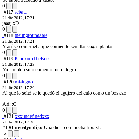
0
#117
sebata
21 dic 2012, 17:21
jaaaj xD
0
#118
theungroundable
21 dic 2012, 17:21
Y así se comprueba que comiendo semillas cagas plantas
0
#119
KrackumTheBoss
21 dic 2012, 17:23
Yo tambien solo comento por el logro
0
#120
misingno
21 dic 2012, 17:26
Al que lo soltó se le quedó el agujero del culo como un bostezo.
Así: :O
0
#121
xxxundefinedxxx
21 dic 2012, 17:26
#1
#1 myrdyn dijo:
Una dieta con mucha fibra
xD
-2