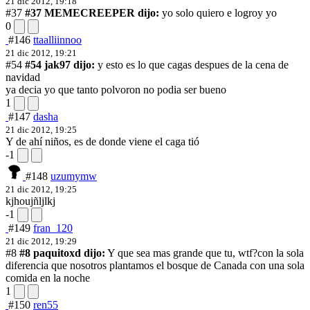
21 dic 2012, 19:18
#37
#37 MEMECREEPER dijo:
yo solo quiero e logro
y yo
0
#146
ttaalliinnoo
21 dic 2012, 19:21
#54
#54 jak97 dijo:
y esto es lo que cagas despues de la cena de
navidad
ya decia yo que tanto polvoron no podia ser bueno
1
#147
dasha
21 dic 2012, 19:25
Y de ahí niños, es de donde viene el caga tió
-1
#148
uzumymw
21 dic 2012, 19:25
kjhoujñljlkj
-1
#149
fran_120
21 dic 2012, 19:29
#8
#8 paquitoxd dijo:
Y que sea mas grande que tu, wtf?
con la sola
diferencia que nosotros plantamos el bosque de Canada con una sola
comida en la noche
1
#150
ren55