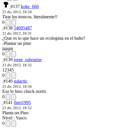
#137
koke_666
21 dic 2012, 18:24
Tirar los troncos, literalmente!!
6
#138
54695487
21 dic 2012, 18:31
¿Que es lo que hace un ecologista en el baño?
-Plantar un pino
jajajaj
0
#139
jorge_osbourne
21 dic 2012, 18:32
12345
0
#140
galactic
21 dic 2012, 18:34
Eso lo hizo chuck norris
0
#141
finet1995
21 dic 2012, 18:52
Planta un Pino
Nivel : Vasco
0