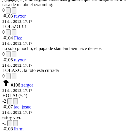
casa de mi abuela:yaoming:
0
#103
rayxer
21 dic 2012, 17:17
LOLaZO!!!!
0
#104
Fizz
21 dic 2012, 17:17
no solo pinocho, el papa de stan tambien hace de esos
0
#105
rayxer
21 dic 2012, 17:17
LOLAZO, la foto esta currada
0
#106
zargor
21 dic 2012, 17:17
HOLA! (^.^)
-2
#107
jac_josue
21 dic 2012, 17:17
estoy vivo
-1
#108
lizrm