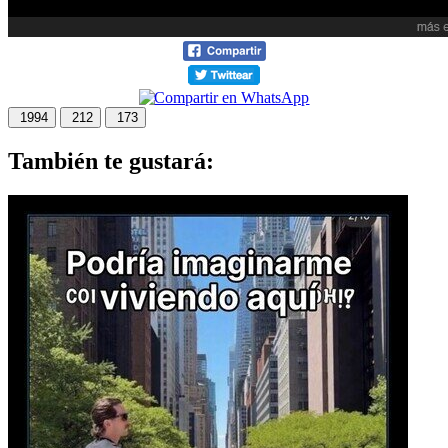
1994
212
173
También te gustará: