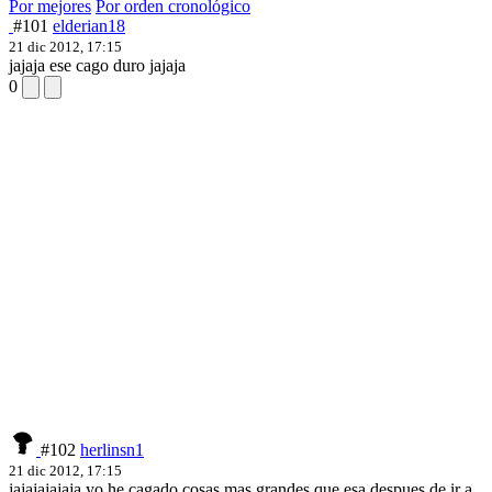
Por mejores
Por orden cronológico
#101
elderian18
21 dic 2012, 17:15
jajaja ese cago duro jajaja
0
#102
herlinsn1
21 dic 2012, 17:15
jajajajajaja yo he cagado cosas mas grandes que esa despues de ir a