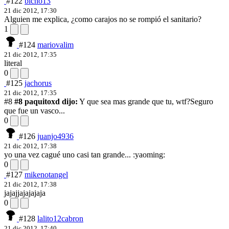
#122
bicho13
21 dic 2012, 17:30
Alguien me explica, ¿como carajos no se rompió el sanitario?
1
#124
mariovalim
21 dic 2012, 17:35
literal
0
#125
jachorus
21 dic 2012, 17:35
#8
#8 paquitoxd dijo:
Y que sea mas grande que tu, wtf?
Seguro
que fue un vasco...
0
#126
juanjo4936
21 dic 2012, 17:38
yo una vez cagué uno casi tan grande... :yaoming:
0
#127
mikenotangel
21 dic 2012, 17:38
jajajjajajajaja
0
#128
lalito12cabron
21 dic 2012, 17:40