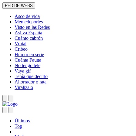
RED DE WEBS
Asco de vida
Memedeportes
Visto en las Redes
Así va España
Cuánto cabrón
Vrutal
Cribeo
Humor en serie
Cuánta Fauna
No tengo tele
Vaya gif
Tenía que decirlo
Ahorrador o rata
Viralizalo
Últimos
Top