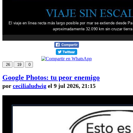
26
19
0
Google Photos: tu peor enemigo
por
cecilialudwig
el 9 jul 2026, 21:15