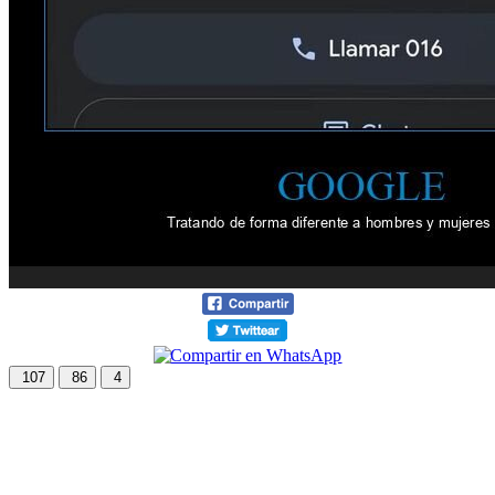
107
86
4