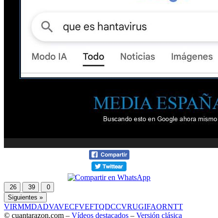
26
39
0
Siguientes »
VIR
MMD
ADV
AVE
CF
VEF
TQD
CC
VRU
GIF
AOR
NTT
© cuantarazon.com –
Vídeos destacados
–
Versión clásica