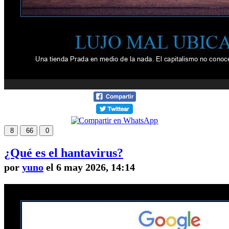
8
66
0
¿Qué es el hantavirus?
por
yuno
el 6 may 2026, 14:14