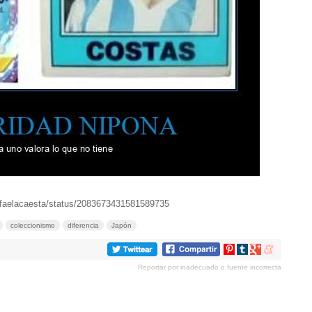
afaelacaesta/status/2083673431581589735
coleccionismo
diferencia
Japón
Compartir
Compartir
Compartir
Compartir
en
en
en
en
Reportar por inadecuado o fuente incorrecta
Pinterest
tumblr
Google+
meneame