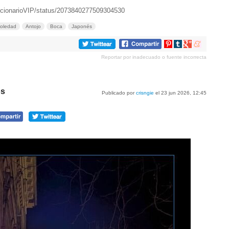
iccionarioVIP/status/2073840277509304530
oledad
Antojo
Boca
Japonés
Compartir
Compartir
Compartir
Compartir
en
en
en
en
Reportar por inadecuado o fuente incorrecta
Pinterest
tumblr
Google+
meneame
os
Publicado por
crisngie
el 23 jun 2026, 12:45