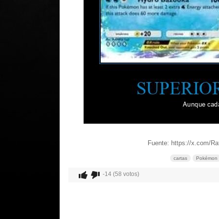
Fuente: https://x.com/R
cartas
Pokémon
-14 (58 votos)