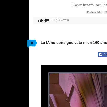
Fuente: https://x.com/D
Kuchisabishi
S
+31 (69 votos)
La IA no consigue esto ni en 100 añ
0