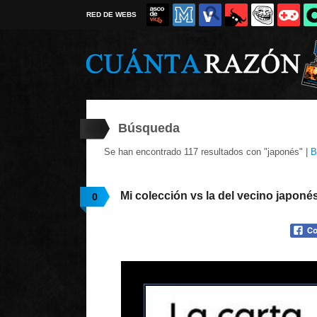
RED DE WEBS
Búsqueda
Se han encontrado 117 resultados con "japonés" |
B
Mi colección vs la del vecino japoné
0