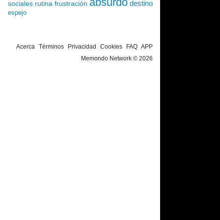
absurdo
destino
sociales
rutina
frustración
espejo
Acerca
Términos
Privacidad
Cookies
FAQ
APP
Memondo Network © 2026