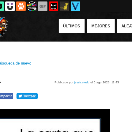
ÚLTIMOS
MEJORES
ALEA
úsqueda de nuevo
s
Publicado por
jessicatodd
el 5 ago 2026, 11:45