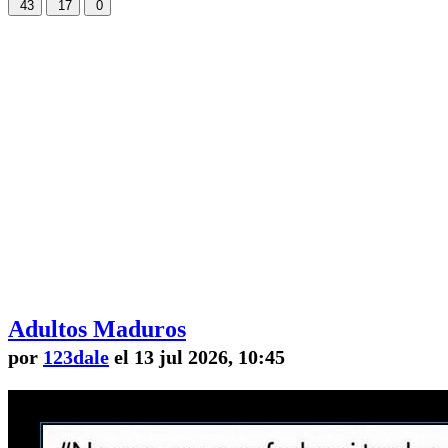
43
17
0
Adultos Maduros
por
123dale
el 13 jul 2026, 10:45