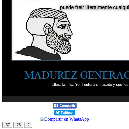
37
26
2