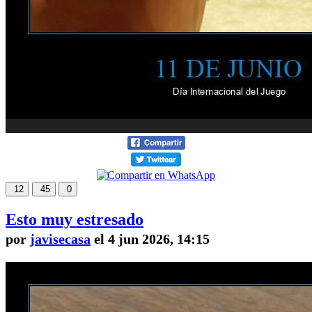
12
45
0
Esto muy estresado
por
javisecasa
el 4 jun 2026, 14:15