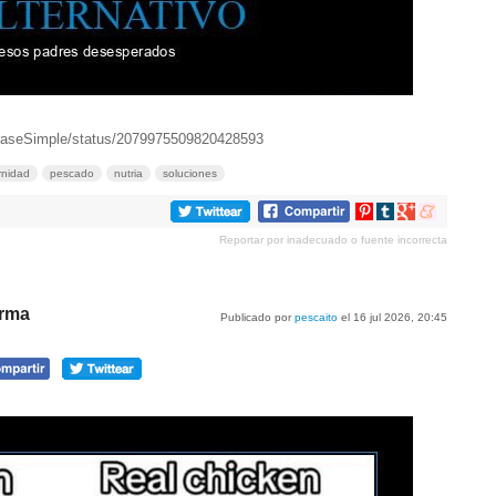
FraseSimple/status/2079975509820428593
rnidad
pescado
nutria
soluciones
Compartir
Compartir
Compartir
Compartir
en
en
en
en
Reportar por inadecuado o fuente incorrecta
Pinterest
tumblr
Google+
meneame
irma
Publicado por
pescaito
el 16 jul 2026, 20:45