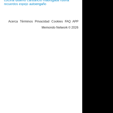
cocina
diseño
rutina
cansancio
madrugada
autoengaño
recuerdos
espejo
Acerca
Términos
Privacidad
Cookies
FAQ
APP
Memondo Network © 2026