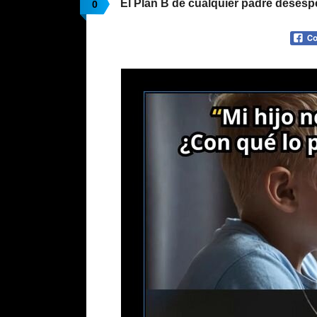
El Plan B de cualquier padre deses
0