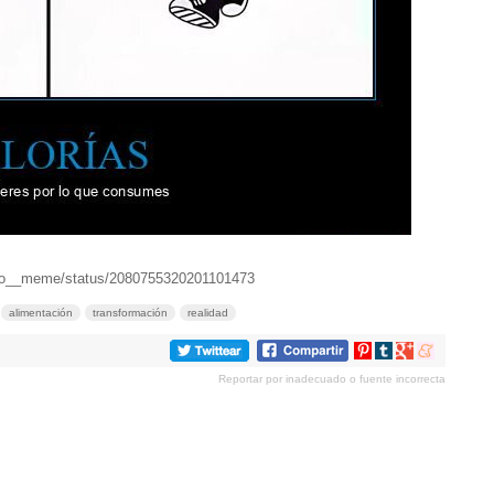
/ro__meme/status/2080755320201101473
alimentación
transformación
realidad
Compartir
Compartir
Compartir
Compartir
en
en
en
en
Reportar por inadecuado o fuente incorrecta
Pinterest
tumblr
Google+
meneame