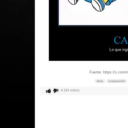
Fuente: https://x.com
dieta
comparación
-6 (94 votos)