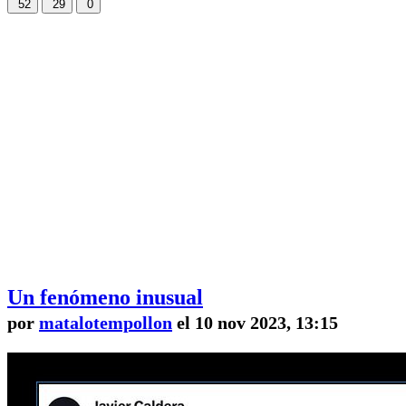
52
29
0
Un fenómeno inusual
por
matalotempollon
el 10 nov 2023, 13:15