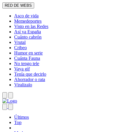
RED DE WEBS
Asco de vida
Memedeportes
Visto en las Redes
Así va España
Cuánto cabrón
Vrutal
Cribeo
Humor en serie
Cuánta Fauna
No tengo tele
Vaya gif
Tenía que decirlo
Ahorrador o rata
Viralizalo
Últimos
Top