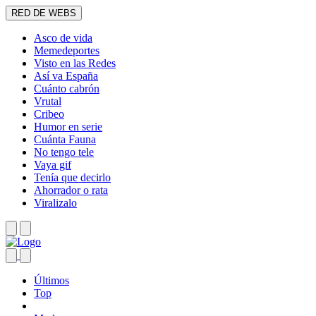
RED DE WEBS
Asco de vida
Memedeportes
Visto en las Redes
Así va España
Cuánto cabrón
Vrutal
Cribeo
Humor en serie
Cuánta Fauna
No tengo tele
Vaya gif
Tenía que decirlo
Ahorrador o rata
Viralizalo
Últimos
Top