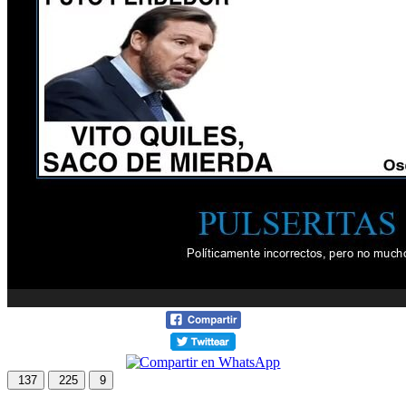
137
225
9