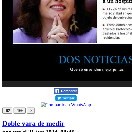
62
166
3
Doble vara de medir
por •••• el 21 jun 2024, 08:45