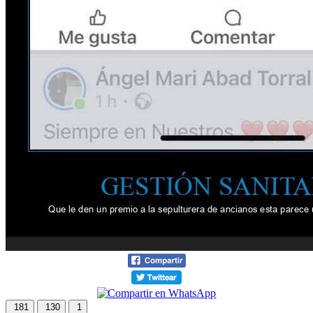
181
130
1