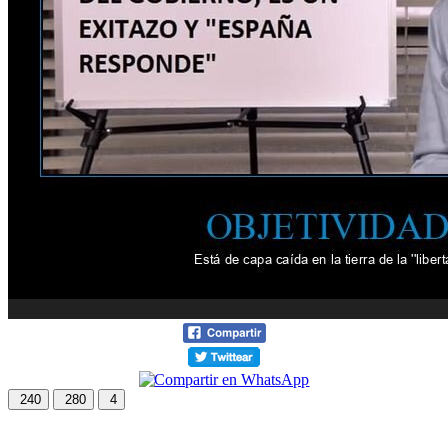
240
280
4