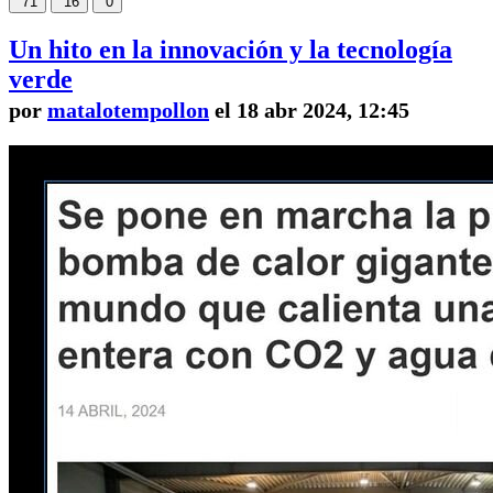
71
16
0
Un hito en la innovación y la tecnología
verde
por
matalotempollon
el 18 abr 2024, 12:45