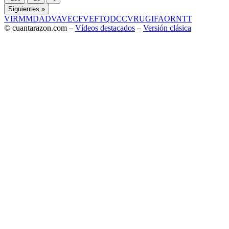
Siguientes »
VIR
MMD
ADV
AVE
CF
VEF
TQD
CC
VRU
GIF
AOR
NTT
© cuantarazon.com –
Vídeos destacados
–
Versión clásica