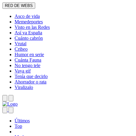
RED DE WEBS
Asco de vida
Memedeportes
Visto en las Redes
Así va España
Cuánto cabrón
Vrutal
Cribeo
Humor en serie
Cuánta Fauna
No tengo tele
Vaya gif
Tenía que decirlo
Ahorrador o rata
Viralizalo
Últimos
Top