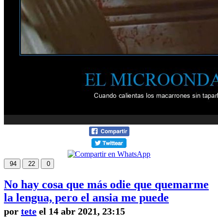
94
22
0
No hay cosa que más odie que quemarme
la lengua, pero el ansia me puede
por
tete
el 14 abr 2021, 23:15