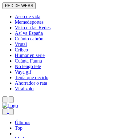
RED DE WEBS
Asco de vida
Memedeportes
Visto en las Redes
Así va España
Cuánto cabrón
Vrutal
Cribeo
Humor en serie
Cuánta Fauna
No tengo tele
Vaya gif
Tenía que decirlo
Ahorrador o rata
Viralizalo
Últimos
Top