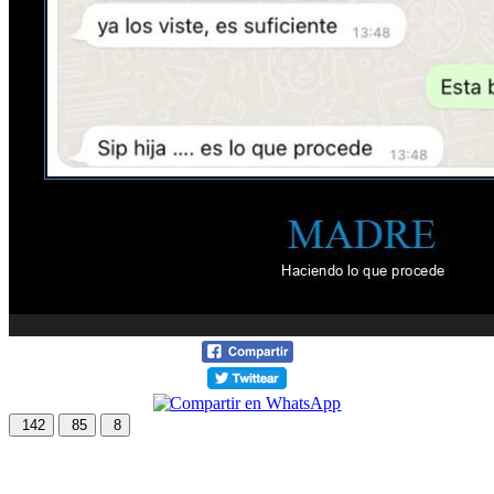
142
85
8