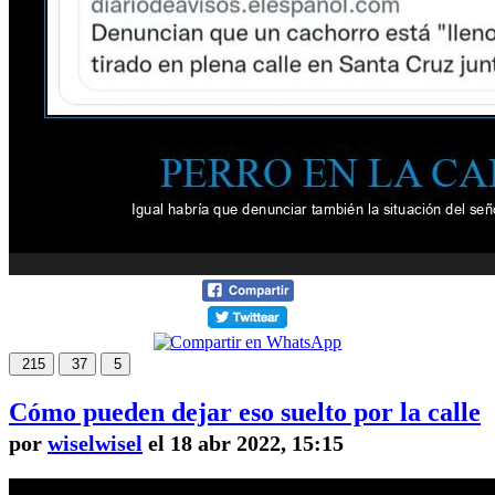
215
37
5
Cómo pueden dejar eso suelto por la calle
por
wiselwisel
el 18 abr 2022, 15:15