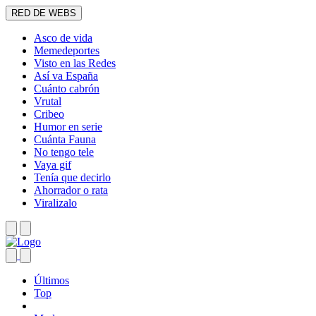
RED DE WEBS
Asco de vida
Memedeportes
Visto en las Redes
Así va España
Cuánto cabrón
Vrutal
Cribeo
Humor en serie
Cuánta Fauna
No tengo tele
Vaya gif
Tenía que decirlo
Ahorrador o rata
Viralizalo
Últimos
Top