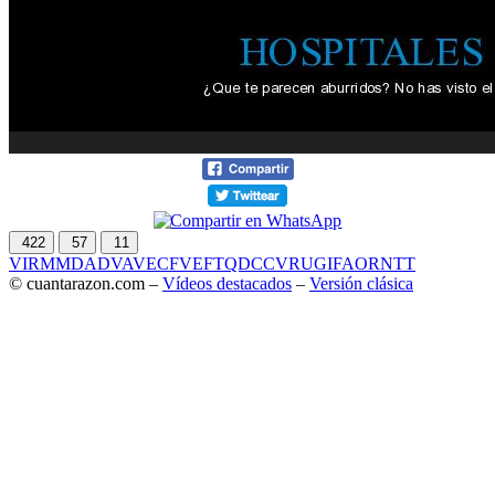
422
57
11
VIR
MMD
ADV
AVE
CF
VEF
TQD
CC
VRU
GIF
AOR
NTT
© cuantarazon.com –
Vídeos destacados
–
Versión clásica