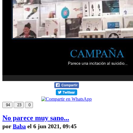
94
23
0
No parece muy sano...
por
Baba
el 6 jun 2021, 09:45