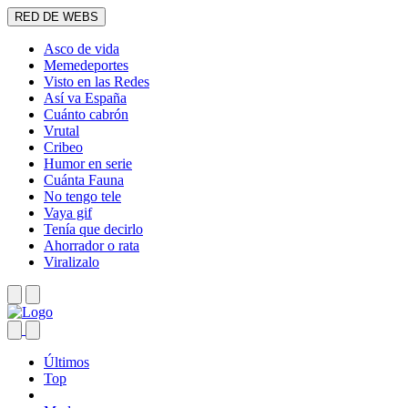
RED DE WEBS
Asco de vida
Memedeportes
Visto en las Redes
Así va España
Cuánto cabrón
Vrutal
Cribeo
Humor en serie
Cuánta Fauna
No tengo tele
Vaya gif
Tenía que decirlo
Ahorrador o rata
Viralizalo
Últimos
Top