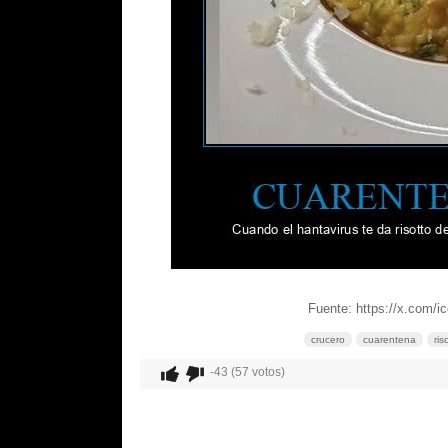
Fuente: https://x.com/
crucero
cuarentena
ris
-43 (57 votos)