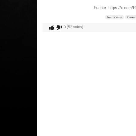
Fuente: https://x.com
hantavirus
Canar
0 (52 votos)