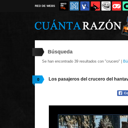
RED DE WEBS
Búsqueda
Se han encontrado 39 resultados con "crucero" |
Bú
Los pasajeros del crucero del hanta
0