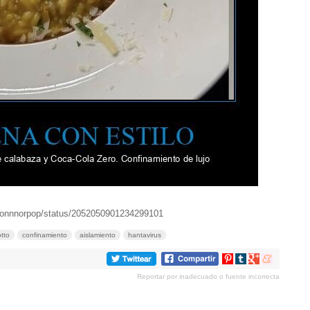
iconnnorpop/status/2052050901234299101
otto
confinamiento
aislamiento
hantavirus
Compartir
Compartir
Compartir
Compartir
en
en
en
en
Reportar por inadecuado o fuente incorrecta
Pinterest
tumblr
Google+
meneame