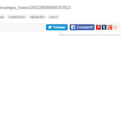
/Rimanegra_/status/2052295056065757613
ias
cuarentena
tripulación
barco
Compartir
Compartir
Compartir
Compartir
en
en
en
en
Reportar por inadecuado o fuente incorrecta
Pinterest
tumblr
Google+
meneame