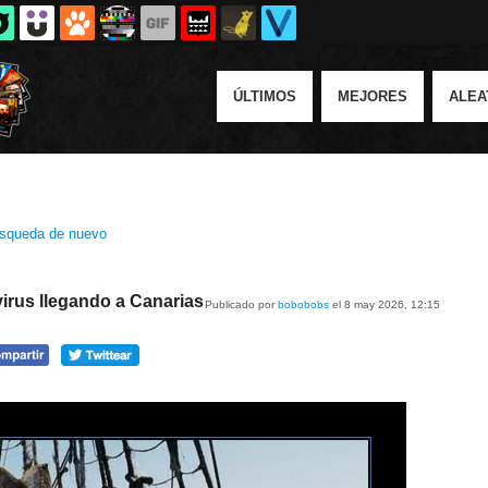
ÚLTIMOS
MEJORES
ALEA
squeda de nuevo
virus llegando a Canarias
Publicado por
bobobobs
el 8 may 2026, 12:15