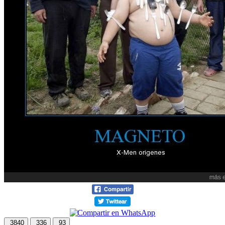
3840
336
93