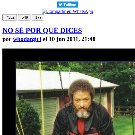
7332
549
177
NO SÉ POR QUÉ DICES
por
whodatgirl
el 10 jun 2011, 21:48