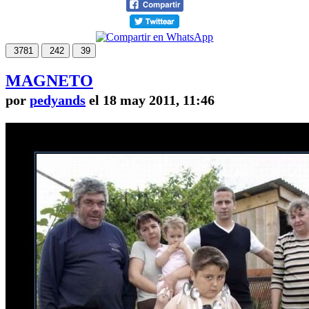
3781
242
39
MAGNETO
por
pedyands
el 18 may 2011, 11:46