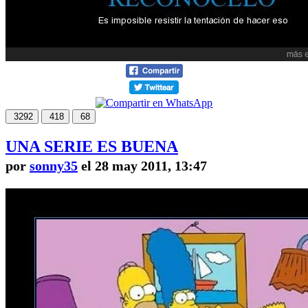
3292
418
68
UNA SERIE ES BUENA
por
sonny35
el 28 may 2011, 13:47