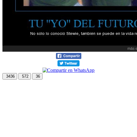
3436
572
36