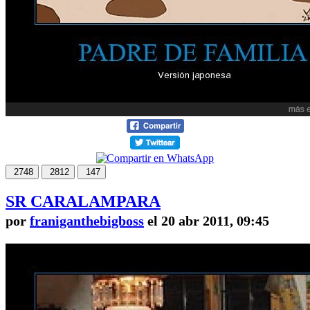
2748
2812
147
SR CARALAMPARA
por
franiganthebigboss
el 20 abr 2011, 09:45