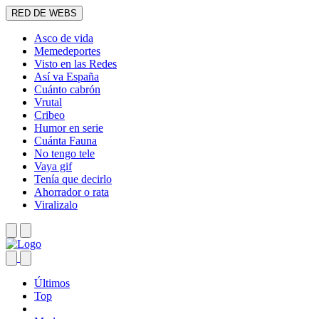
RED DE WEBS
Asco de vida
Memedeportes
Visto en las Redes
Así va España
Cuánto cabrón
Vrutal
Cribeo
Humor en serie
Cuánta Fauna
No tengo tele
Vaya gif
Tenía que decirlo
Ahorrador o rata
Viralizalo
Últimos
Top