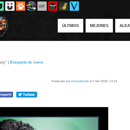
ÚLTIMOS
MEJORES
ALEA
ury" |
Búsqueda de nuevo
Publicado por
michaelbuble
el 2 feb 2026, 13:15