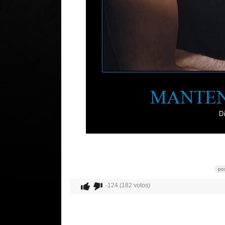
pos
-124 (182 votos)