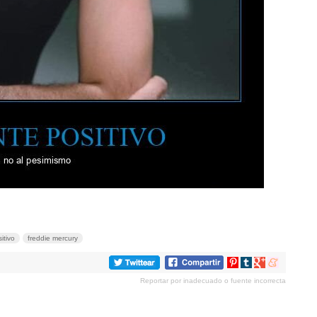
itivo
freddie mercury
Compartir
Compartir
Compartir
Compartir
en
en
en
en
Reportar por inadecuado o fuente incorrecta
Pinterest
tumblr
Google+
meneame