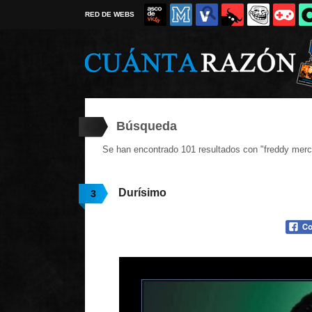
RED DE WEBS
Búsqueda
Se han encontrado 101 resultados con "freddy merc
Durísimo
3