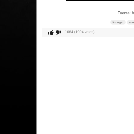
Fuente: 
Krueger
sue
+1684 (1904 votos)