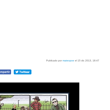
Publicado por
mateopoe
el 15 dic 2013, 18:47