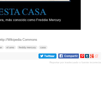
http://Wikipedia Commons
ar
el amo
freddy mercury
casa
Compartir
Compartir
Compartir
Compartir
en
en
en
en
Reportar por inadecuado o fuente incorrecta
Pinterest
tumblr
Google+
meneame