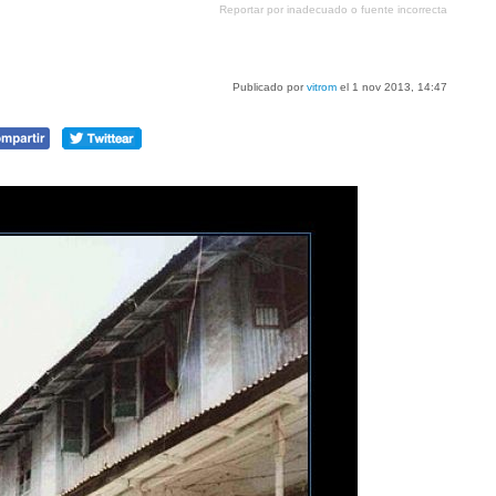
Reportar por inadecuado o fuente incorrecta
Pinterest
tumblr
Google+
meneame
Publicado por
vitrom
el 1 nov 2013, 14:47