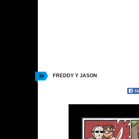
FREDDY Y JASON
20