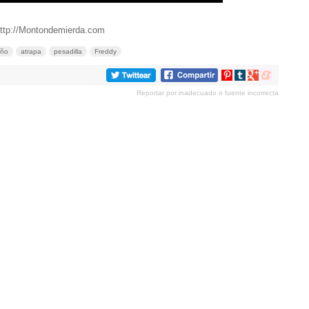
http://Montondemierda.com
ño
atrapa
pesadilla
Freddy
Compartir
Compartir
Compartir
Compartir
en
en
en
en
Reportar por inadecuado o fuente incorrecta
Pinterest
tumblr
Google+
meneame