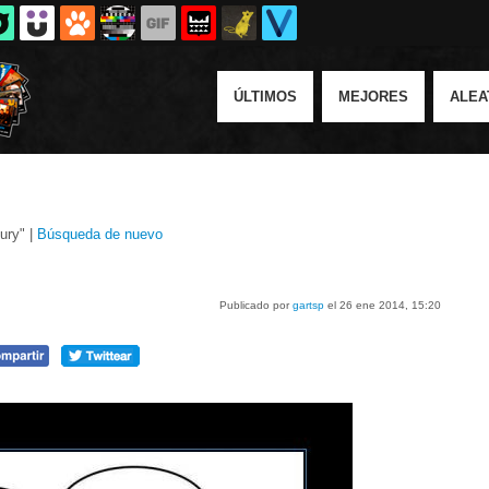
ÚLTIMOS
MEJORES
ALEA
ury" |
Búsqueda de nuevo
Publicado por
gartsp
el 26 ene 2014, 15:20