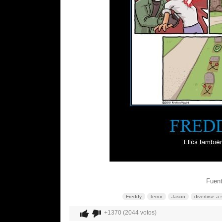
Fuent
Freddy
terror
Jason
divertirse a
+1370 (2044 votos)