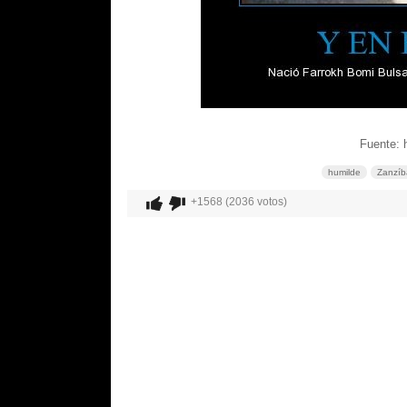
Fuente: 
humilde
Zanzíb
+1568 (2036 votos)