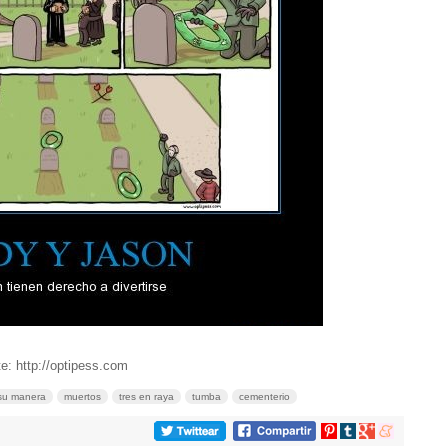
e: http://optipess.com
 su manera
muertos
tres en raya
tumba
cementerio
Compartir
Compartir
Compartir
Compartir
en
en
en
en