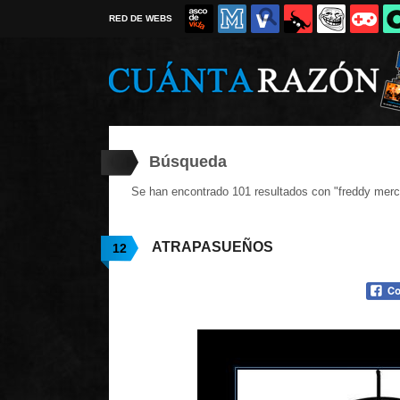
RED DE WEBS
Búsqueda
Se han encontrado 101 resultados con "freddy merc
ATRAPASUEÑOS
12