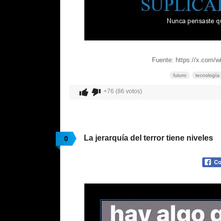
Fuente: https://x.com/
futuro
tecnología
+76 (86 votos)
La jerarquía del terror tiene niveles
0