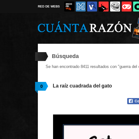
RED DE WEBS
Búsqueda
Se han encontrado 8411 resultados con "guerra del 
La raíz cuadrada del gato
0