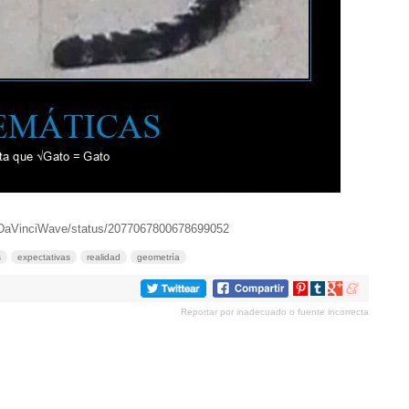
oDaVinciWave/status/2077067800678699052
s
expectativas
realidad
geometría
Compartir
Compartir
Compartir
Compartir
en
en
en
en
Reportar por inadecuado o fuente incorrecta
Pinterest
tumblr
Google+
meneame