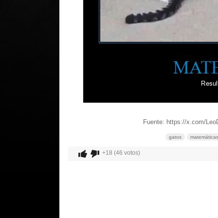
Fuente: https://x.com/Le
gatos
matemática
+18 (46 votos)