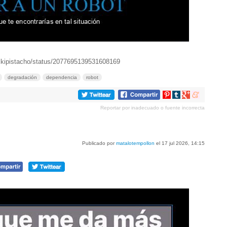
wikipistacho/status/2077695139531608169
degradación
dependencia
robot
Compartir
Compartir
Compartir
Compartir
en
en
en
en
Reportar por inadecuado o fuente incorrecta
Pinterest
tumblr
Google+
meneame
Publicado por
matalotempollon
el 17 jul 2026, 14:15