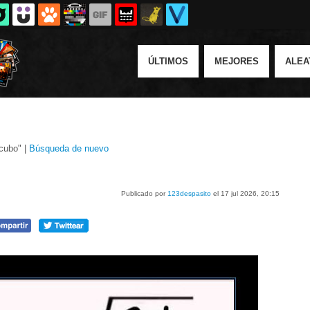
ÚLTIMOS
MEJORES
ALEA
cubo" |
Búsqueda de nuevo
Publicado por
123despasito
el 17 jul 2026, 20:15