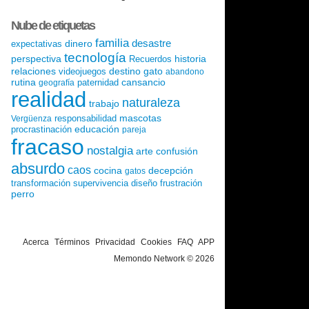
Nube de etiquetas
familia
desastre
dinero
expectativas
tecnología
perspectiva
historia
Recuerdos
relaciones
destino
gato
videojuegos
abandono
rutina
cansancio
paternidad
geografía
realidad
naturaleza
trabajo
mascotas
responsabilidad
Vergüenza
educación
procrastinación
pareja
fracaso
nostalgia
arte
confusión
absurdo
caos
cocina
decepción
gatos
transformación
supervivencia
diseño
frustración
perro
Acerca
Términos
Privacidad
Cookies
FAQ
APP
Memondo Network © 2026