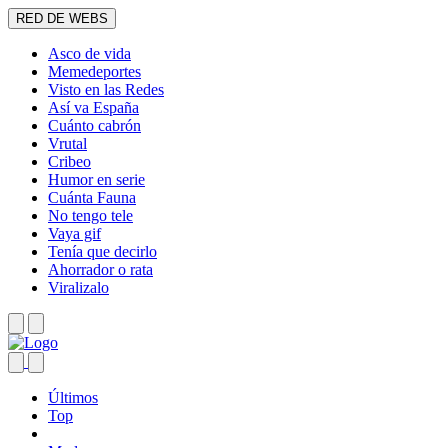
RED DE WEBS
Asco de vida
Memedeportes
Visto en las Redes
Así va España
Cuánto cabrón
Vrutal
Cribeo
Humor en serie
Cuánta Fauna
No tengo tele
Vaya gif
Tenía que decirlo
Ahorrador o rata
Viralizalo
Últimos
Top