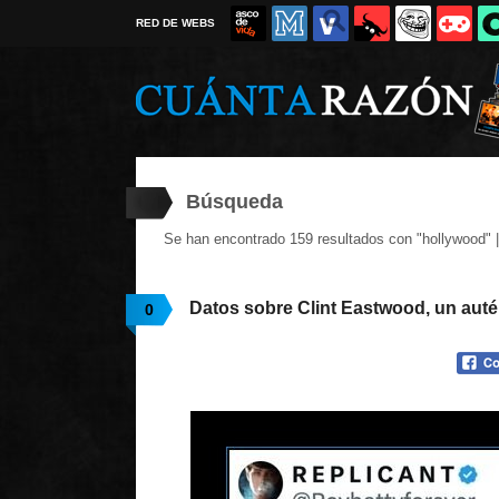
RED DE WEBS
Búsqueda
Se han encontrado 159 resultados con "hollywood" 
Datos sobre Clint Eastwood, un auté
0