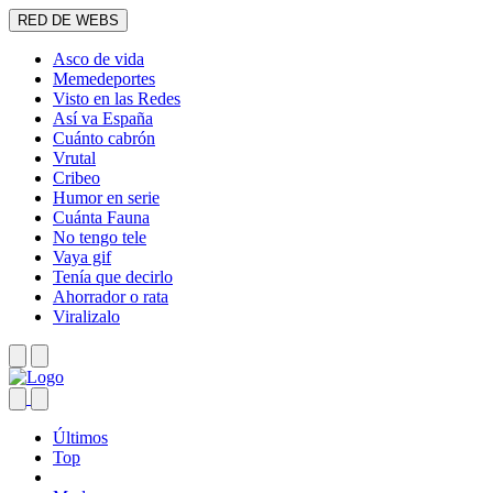
RED DE WEBS
Asco de vida
Memedeportes
Visto en las Redes
Así va España
Cuánto cabrón
Vrutal
Cribeo
Humor en serie
Cuánta Fauna
No tengo tele
Vaya gif
Tenía que decirlo
Ahorrador o rata
Viralizalo
Últimos
Top