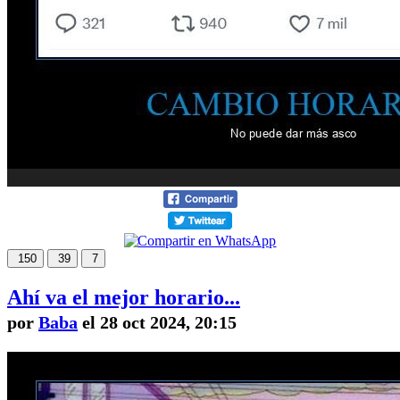
150
39
7
Ahí va el mejor horario...
por
Baba
el 28 oct 2024, 20:15