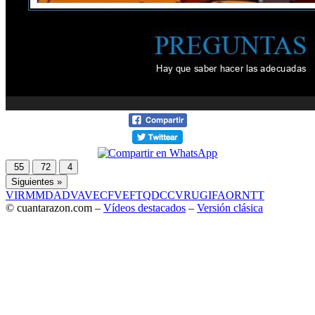
55
72
4
Siguientes »
VIR
MMD
ADV
AVE
CF
VEF
TQD
CC
VRU
GIF
AOR
NTT
© cuantarazon.com –
Vídeos destacados
–
Versión clásica