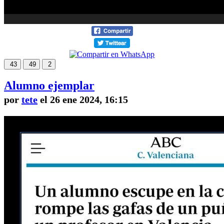
43
49
2
Alumno ejemplar
por
tete
el 26 ene 2024, 16:15