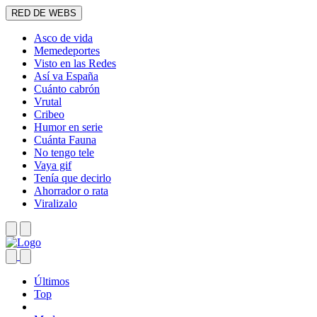
RED DE WEBS
Asco de vida
Memedeportes
Visto en las Redes
Así va España
Cuánto cabrón
Vrutal
Cribeo
Humor en serie
Cuánta Fauna
No tengo tele
Vaya gif
Tenía que decirlo
Ahorrador o rata
Viralizalo
Últimos
Top