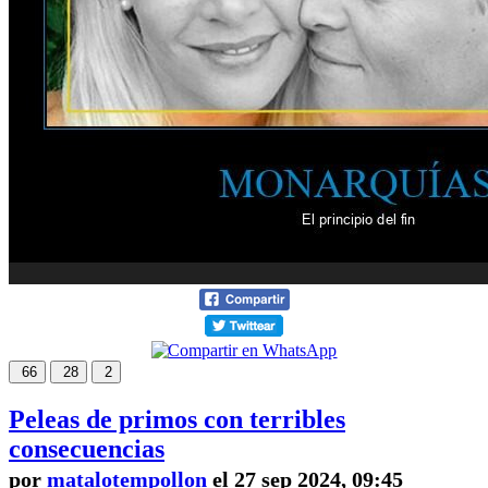
66
28
2
Peleas de primos con terribles
consecuencias
por
matalotempollon
el 27 sep 2024, 09:45