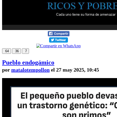
64
36
7
Pueblo endogámico
por
matalotempollon
el 27 may 2025, 10:45