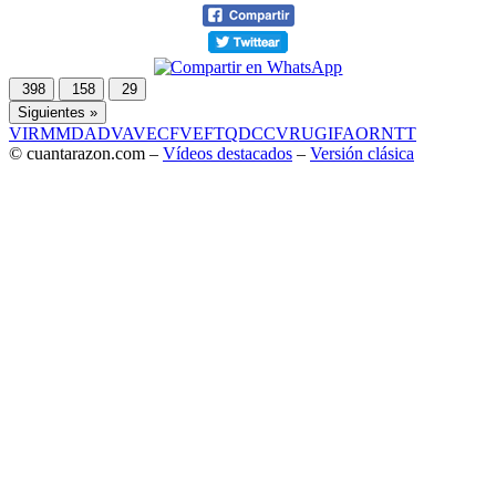
398
158
29
Siguientes »
VIR
MMD
ADV
AVE
CF
VEF
TQD
CC
VRU
GIF
AOR
NTT
© cuantarazon.com –
Vídeos destacados
–
Versión clásica