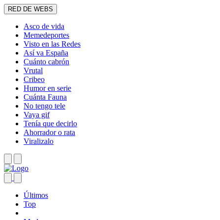
RED DE WEBS
Asco de vida
Memedeportes
Visto en las Redes
Así va España
Cuánto cabrón
Vrutal
Cribeo
Humor en serie
Cuánta Fauna
No tengo tele
Vaya gif
Tenía que decirlo
Ahorrador o rata
Viralizalo
Últimos
Top