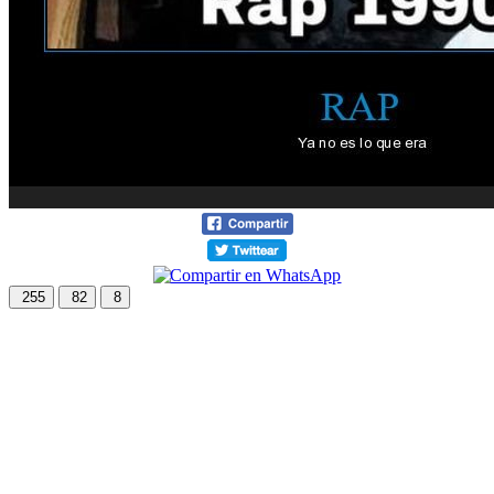
255
82
8