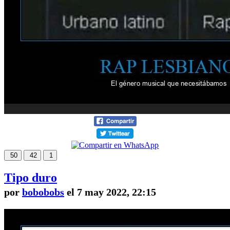
50
42
1
Tipo duro
por
bobobobs
el 7 may 2022, 22:15