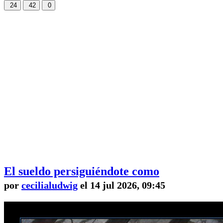
24
42
0
El sueldo persiguiéndote como
por
cecilialudwig
el 14 jul 2026, 09:45