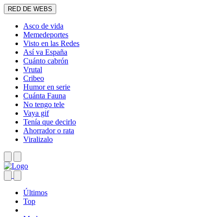
RED DE WEBS
Asco de vida
Memedeportes
Visto en las Redes
Así va España
Cuánto cabrón
Vrutal
Cribeo
Humor en serie
Cuánta Fauna
No tengo tele
Vaya gif
Tenía que decirlo
Ahorrador o rata
Viralizalo
Últimos
Top