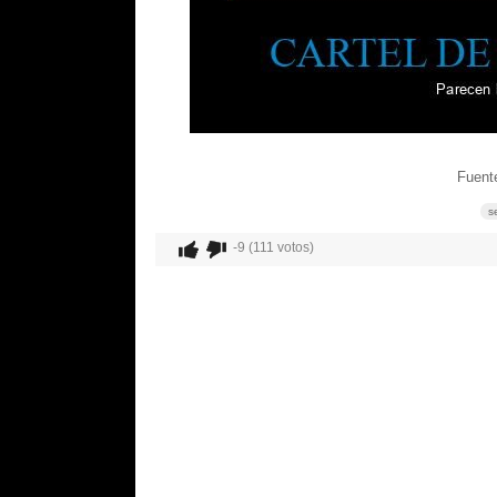
Fuente
s
-9 (111 votos)