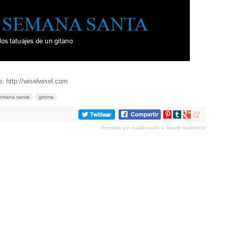
: http://wiselwisel.com
emana santa
girona
Compartir
Compartir
Compartir
Compartir
en
en
en
en
Reportar por inadecuado o fuente incorrecta
Pinterest
tumblr
Google+
meneame