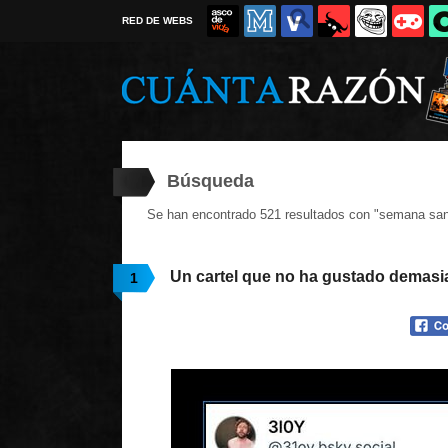
RED DE WEBS
Búsqueda
Se han encontrado 521 resultados con "semana san
Un cartel que no ha gustado demas
1