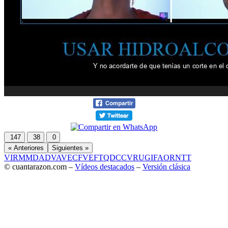
147
38
0
« Anteriores
Siguientes »
VIR
MMD
ADV
AVE
CF
VEF
TQD
CC
VRU
GIF
AOR
NTT
© cuantarazon.com –
Vídeos destacados
–
Versión clásica