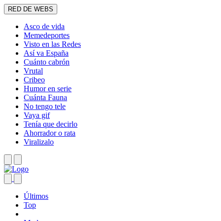
RED DE WEBS
Asco de vida
Memedeportes
Visto en las Redes
Así va España
Cuánto cabrón
Vrutal
Cribeo
Humor en serie
Cuánta Fauna
No tengo tele
Vaya gif
Tenía que decirlo
Ahorrador o rata
Viralizalo
Últimos
Top