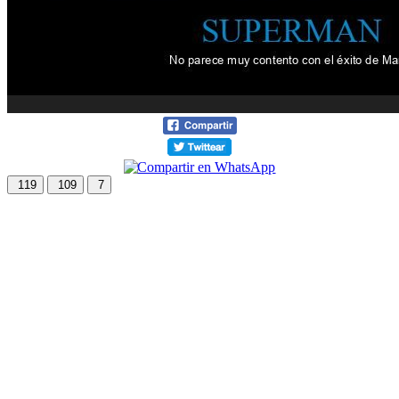
119
109
7