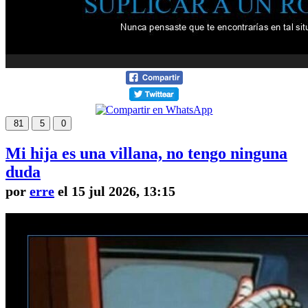
81
5
0
Mi hija es una villana, no tengo ninguna
duda
por
erre
el 15 jul 2026, 13:15