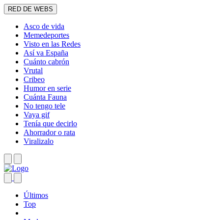
RED DE WEBS
Asco de vida
Memedeportes
Visto en las Redes
Así va España
Cuánto cabrón
Vrutal
Cribeo
Humor en serie
Cuánta Fauna
No tengo tele
Vaya gif
Tenía que decirlo
Ahorrador o rata
Viralizalo
Últimos
Top