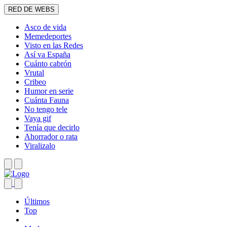
RED DE WEBS
Asco de vida
Memedeportes
Visto en las Redes
Así va España
Cuánto cabrón
Vrutal
Cribeo
Humor en serie
Cuánta Fauna
No tengo tele
Vaya gif
Tenía que decirlo
Ahorrador o rata
Viralizalo
Últimos
Top