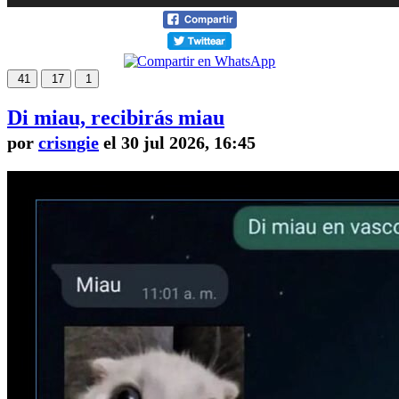
41
17
1
Di miau, recibirás miau
por
crisngie
el 30 jul 2026, 16:45