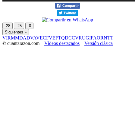
28
25
0
Siguientes »
VIR
MMD
ADV
AVE
CF
VEF
TQD
CC
VRU
GIF
AOR
NTT
© cuantarazon.com –
Vídeos destacados
–
Versión clásica