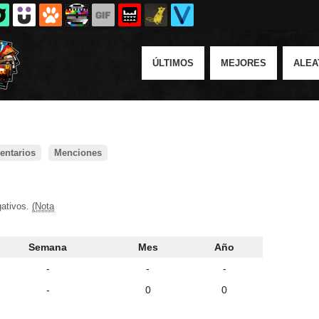
ÚLTIMOS
MEJORES
ALEA
ntarios
Menciones
gativos.
(Nota
Semana
Mes
Año
-
-
-
-
0
0