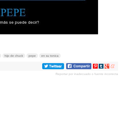
hijo de chuck
pepe
en su tonica
Compartir
Compartir
Compartir
Compartir
en
en
en
en
Reportar por inadecuado o fuente incorrecta
Pinterest
tumblr
Google+
meneame