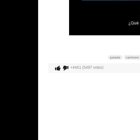
patada
carnicero
+4461 (5497 votos)