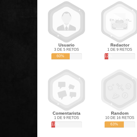
Usuario
Redactor
3 DE 5 RETOS
1 DE 9 RETOS
60%
12%
Comentarista
Random
1 DE 9 RETOS
10 DE 16 RETOS
12%
63%