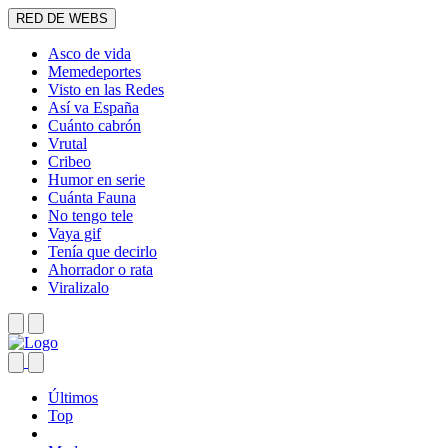
RED DE WEBS
Asco de vida
Memedeportes
Visto en las Redes
Así va España
Cuánto cabrón
Vrutal
Cribeo
Humor en serie
Cuánta Fauna
No tengo tele
Vaya gif
Tenía que decirlo
Ahorrador o rata
Viralizalo
Últimos
Top