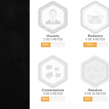
Usuario
Redactor
2 DE 5 RETOS
5 DE 9 RETOS
40%
56%
Comentarista
Random
3 DE 9 RETOS
6 DE 16 RETOS
34%
38%