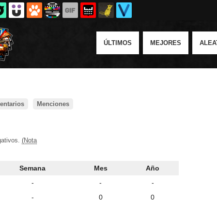
ÚLTIMOS
MEJORES
ALEA
ntarios
Menciones
gativos.
(Nota
Semana
Mes
Año
-
-
-
-
0
0