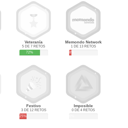
Veteranía
Memondo Network
5 DE 7 RETOS
1 DE 13 RETOS
72%
8%
Festivo
Imposible
3 DE 12 RETOS
0 DE 4 RETOS
25%
0%