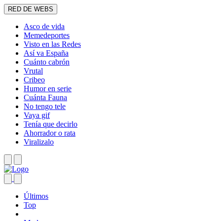
RED DE WEBS
Asco de vida
Memedeportes
Visto en las Redes
Así va España
Cuánto cabrón
Vrutal
Cribeo
Humor en serie
Cuánta Fauna
No tengo tele
Vaya gif
Tenía que decirlo
Ahorrador o rata
Viralizalo
Últimos
Top