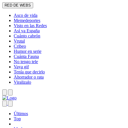
RED DE WEBS
Asco de vida
Memedeportes
Visto en las Redes
Así va España
Cuánto cabrón
Vrutal
Cribeo
Humor en serie
Cuánta Fauna
No tengo tele
Vaya gif
Tenía que decirlo
Ahorrador o rata
Viralizalo
Últimos
Top