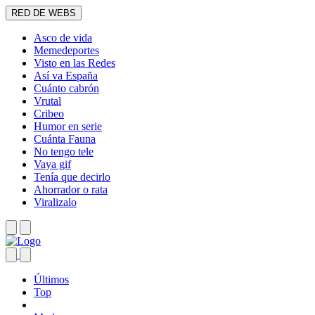
RED DE WEBS
Asco de vida
Memedeportes
Visto en las Redes
Así va España
Cuánto cabrón
Vrutal
Cribeo
Humor en serie
Cuánta Fauna
No tengo tele
Vaya gif
Tenía que decirlo
Ahorrador o rata
Viralizalo
Últimos
Top