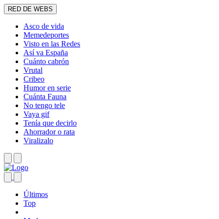
RED DE WEBS
Asco de vida
Memedeportes
Visto en las Redes
Así va España
Cuánto cabrón
Vrutal
Cribeo
Humor en serie
Cuánta Fauna
No tengo tele
Vaya gif
Tenía que decirlo
Ahorrador o rata
Viralizalo
Últimos
Top