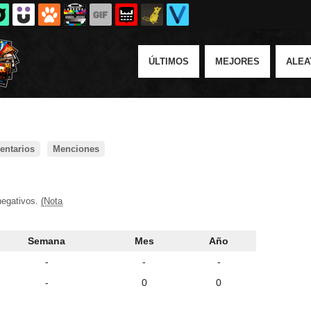
ÚLTIMOS
MEJORES
ALEA
ntarios
Menciones
negativos.
(Nota
Semana
Mes
Año
-
-
-
-
0
0