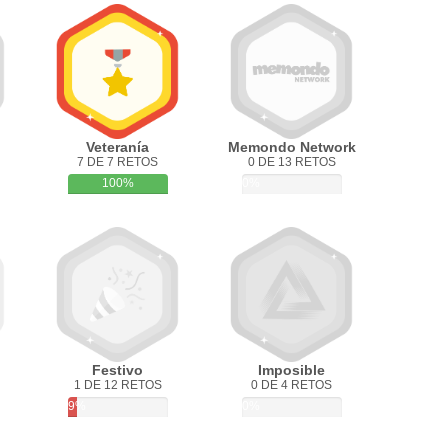
Veteranía
Memondo Network
7 DE 7 RETOS
0 DE 13 RETOS
100%
0%
Festivo
Imposible
1 DE 12 RETOS
0 DE 4 RETOS
9%
0%