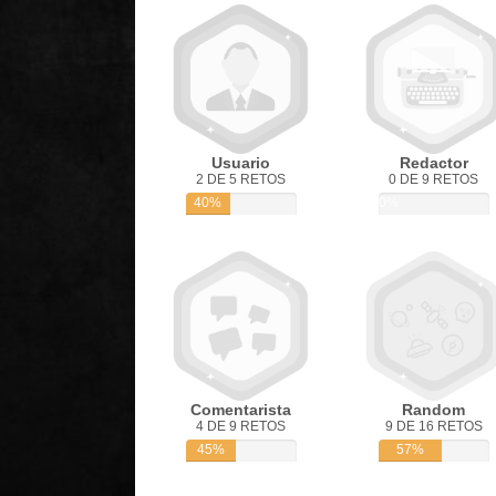
Usuario
Redactor
2 DE 5 RETOS
0 DE 9 RETOS
40%
0%
Comentarista
Random
4 DE 9 RETOS
9 DE 16 RETOS
45%
57%