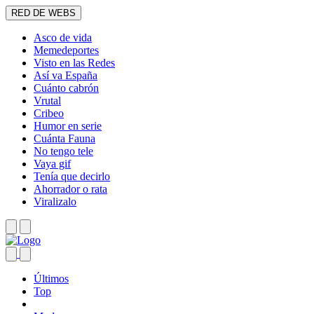
RED DE WEBS
Asco de vida
Memedeportes
Visto en las Redes
Así va España
Cuánto cabrón
Vrutal
Cribeo
Humor en serie
Cuánta Fauna
No tengo tele
Vaya gif
Tenía que decirlo
Ahorrador o rata
Viralizalo
Últimos
Top