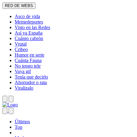
RED DE WEBS
Asco de vida
Memedeportes
Visto en las Redes
Así va España
Cuánto cabrón
Vrutal
Cribeo
Humor en serie
Cuánta Fauna
No tengo tele
Vaya gif
Tenía que decirlo
Ahorrador o rata
Viralizalo
Últimos
Top