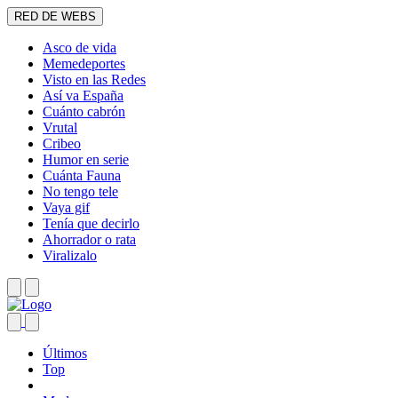
RED DE WEBS
Asco de vida
Memedeportes
Visto en las Redes
Así va España
Cuánto cabrón
Vrutal
Cribeo
Humor en serie
Cuánta Fauna
No tengo tele
Vaya gif
Tenía que decirlo
Ahorrador o rata
Viralizalo
Últimos
Top